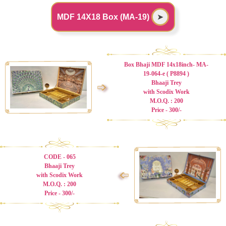
MDF 14X18 Box (MA-19)
➤
Box Bhaji MDF 14x18inch- MA-
19-064-e ( P8894 )
Bhaaji Trey
➩
with Scodix Work
M.O.Q. : 200
Price - 300/-
CODE - 065
Bhaaji Trey
➩
with Scodix Work
M.O.Q. : 200
Price - 300/-