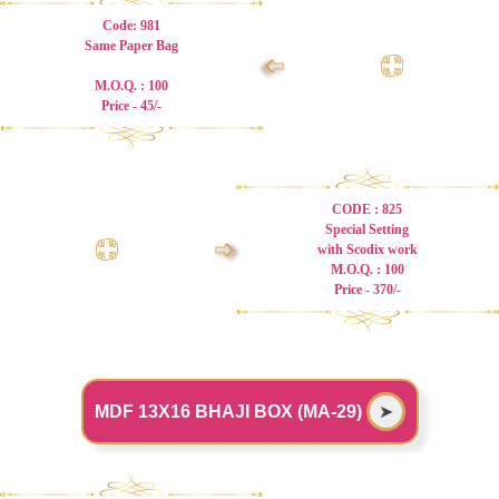
Code: 981
Same Paper Bag
➩
M.O.Q. : 100
Price - 45/-
CODE : 825
Special Setting
➩
with Scodix work
M.O.Q. : 100
Price - 370/-
MDF 13X16 BHAJI BOX (MA-29)
➤