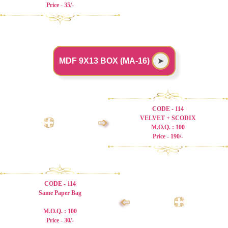
Price - 35/-
MDF 9X13 BOX (MA-16)
➤
CODE - 114
VELVET + SCODIX
➩
M.O.Q. : 100
Price - 190/-
CODE - 114
Same Paper Bag
➩
M.O.Q. : 100
Price - 30/-