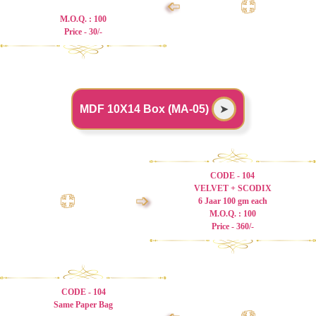
➩
M.O.Q. : 100
Price - 30/-
MDF 10X14 Box (MA-05)
➤
CODE - 104
VELVET + SCODIX
➩
6 Jaar 100 gm each
M.O.Q. : 100
Price - 360/-
CODE - 104
Same Paper Bag