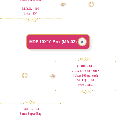
➩
M.O.Q. : 100
Price - 25/-
MDF 10X10 Box (MA-03)
➤
CODE - 103
VELVET + SCODIX
➩
4 Jaar 100 gm each
M.O.Q. : 100
Price - 280/-
CODE - 103
Same Paper Bag