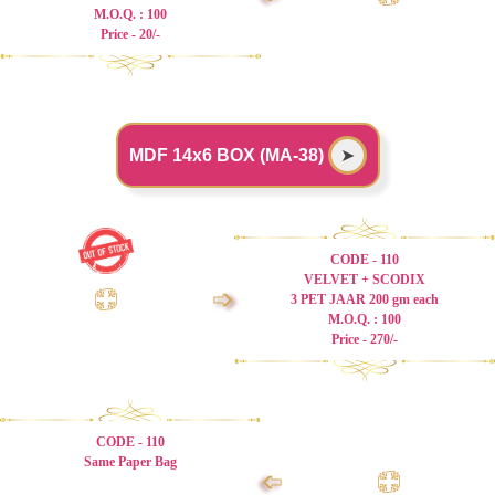
M.O.Q. : 100
Price - 20/-
MDF 14x6 BOX (MA-38)
➤
CODE - 110
VELVET + SCODIX
➩
3 PET JAAR 200 gm each
M.O.Q. : 100
Price - 270/-
CODE - 110
Same Paper Bag
➩