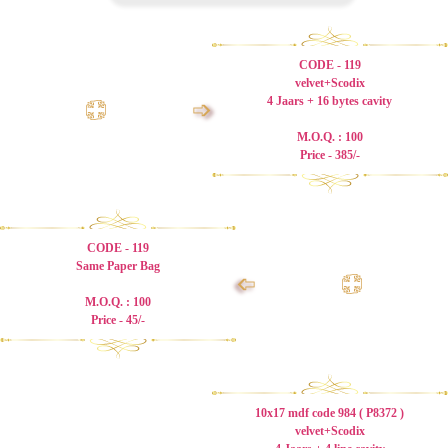
CODE - 119
velvet+Scodix
4 Jaars + 16 bytes cavity
➩
M.O.Q. : 100
Price - 385/-
CODE - 119
Same Paper Bag
➩
M.O.Q. : 100
Price - 45/-
10x17 mdf code 984 ( P8372 )
velvet+Scodix