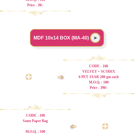
Price - 30/-
MDF 10x14 BOX (MA-40)
➤
CODE - 108
VELVET + SCODIX
➩
6 PET JAAR 200 gm each
M.O.Q. : 100
Price - 390/-
CODE - 108
Same Paper Bag
➩
M.O.Q. : 100