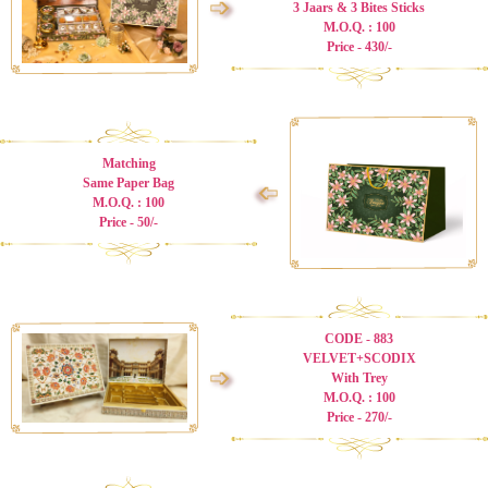
➩
3 Jaars & 3 Bites Sticks
M.O.Q. : 100
Price - 430/-
Matching
Same Paper Bag
➩
M.O.Q. : 100
Price - 50/-
CODE - 883
VELVET+SCODIX
➩
With Trey
M.O.Q. : 100
Price - 270/-