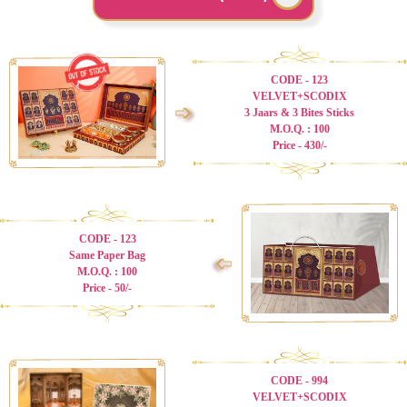
CODE - 123
VELVET+SCODIX
➩
3 Jaars & 3 Bites Sticks
M.O.Q. : 100
Price - 430/-
CODE - 123
Same Paper Bag
➩
M.O.Q. : 100
Price - 50/-
CODE - 994
VELVET+SCODIX