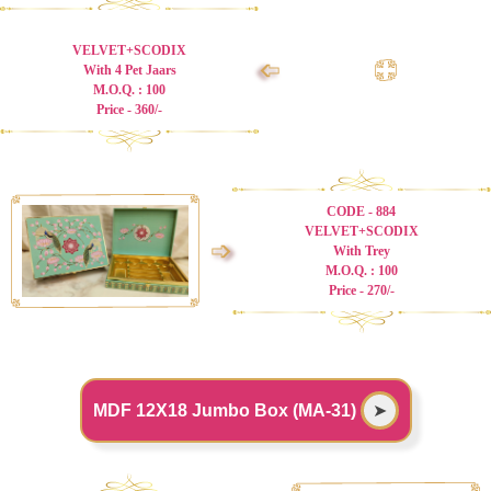
VELVET+SCODIX
➩
With 4 Pet Jaars
M.O.Q. : 100
Price - 360/-
CODE - 884
VELVET+SCODIX
➩
With Trey
M.O.Q. : 100
Price - 270/-
MDF 12X18 Jumbo Box (MA-31)
➤