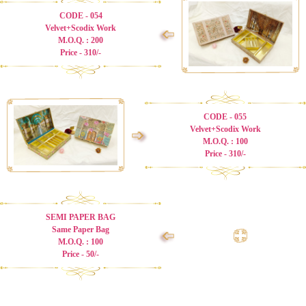
CODE - 054
Velvet+Scodix Work
➩
M.O.Q. : 200
Price - 310/-
CODE - 055
Velvet+Scodix Work
➩
M.O.Q. : 100
Price - 310/-
SEMI PAPER BAG
Same Paper Bag
➩
M.O.Q. : 100
Price - 50/-