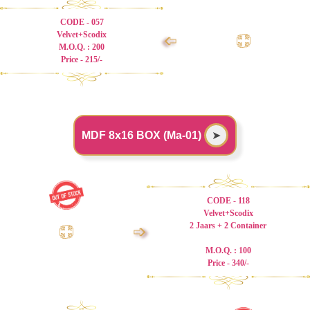
CODE - 057
Velvet+Scodix
➩
M.O.Q. : 200
Price - 215/-
MDF 8x16 BOX (Ma-01)
➤
CODE - 118
Velvet+Scodix
2 Jaars + 2 Container
➩
M.O.Q. : 100
Price - 340/-