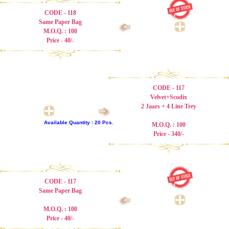
CODE - 118
Same Paper Bag
➩
M.O.Q. : 100
Price - 40/-
CODE - 117
Velvet+Scodix
2 Jaars + 4 Line Trey
➩
Available Quantity : 20 Pcs.
M.O.Q. : 100
Price - 340/-
CODE - 117
Same Paper Bag
➩
M.O.Q. : 100
Price - 40/-