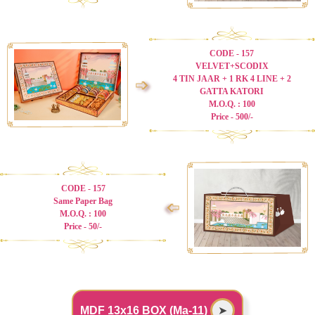
CODE - 157
VELVET+SCODIX
4 TIN JAAR + 1 RK 4 LINE + 2
➩
GATTA KATORI
M.O.Q. : 100
Price - 500/-
CODE - 157
Same Paper Bag
➩
M.O.Q. : 100
Price - 50/-
MDF 13x16 BOX (Ma-11)
➤