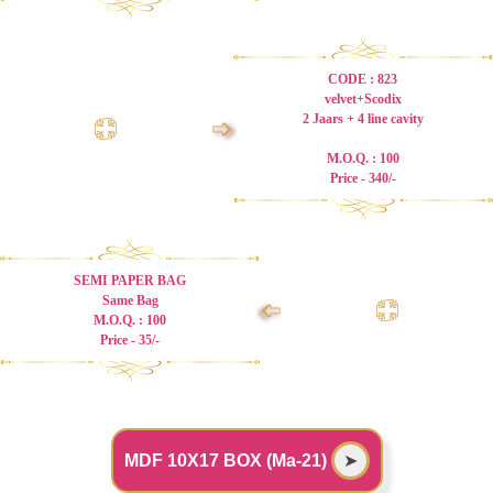
CODE : 823
velvet+Scodix
2 Jaars + 4 line cavity
➩
M.O.Q. : 100
Price - 340/-
SEMI PAPER BAG
Same Bag
➩
M.O.Q. : 100
Price - 35/-
MDF 10X17 BOX (Ma-21)
➤