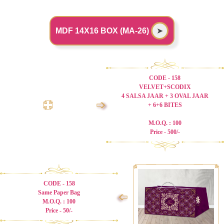
MDF 14X16 BOX (MA-26)
➤
CODE - 158
VELVET+SCODIX
4 SALSA JAAR + 3 OVAL JAAR
➩
+ 6+6 BITES
M.O.Q. : 100
Price - 500/-
CODE - 158
Same Paper Bag
➩
M.O.Q. : 100
Price - 50/-