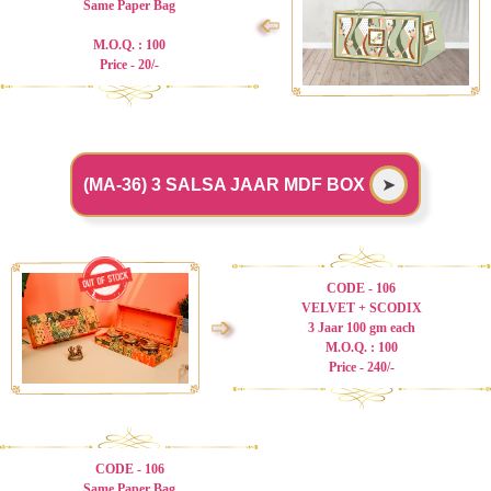
Same Paper Bag
➩
M.O.Q. : 100
Price - 20/-
(MA-36) 3 SALSA JAAR MDF BOX
➤
CODE - 106
VELVET + SCODIX
➩
3 Jaar 100 gm each
M.O.Q. : 100
Price - 240/-
CODE - 106
Same Paper Bag