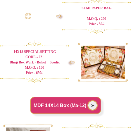
SEMI PAPER BAG
➩
M.O.Q. : 200
Price - 50/-
14X18 SPECIAL SETTING
CODE - 221
➩
Bhaji Box Work - Belvet + Scodix
M.O.Q. : 100
Price - 650/-
MDF 14X14 Box (Ma-12)
➤