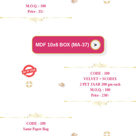
➩
M.O.Q. : 100
Price - 35/-
MDF 10x6 BOX (MA-37)
➤
CODE - 109
VELVET + SCODIX
➩
2 PET JAAR 200 gm each
M.O.Q. : 100
Price - 230/-
CODE - 109
Same Paper Bag
➩