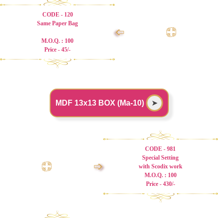
CODE - 120
Same Paper Bag
➩
M.O.Q. : 100
Price - 45/-
MDF 13x13 BOX (Ma-10)
➤
CODE - 981
Special Setting
➩
with Scodix work
M.O.Q. : 100
Price - 430/-