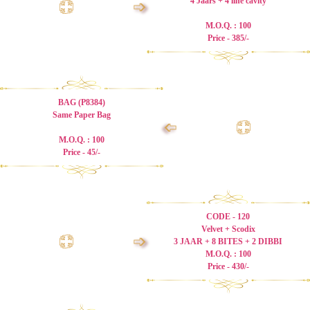
4 Jaars + 4 line cavity
➩
M.O.Q. : 100
Price - 385/-
BAG (P8384)
Same Paper Bag
➩
M.O.Q. : 100
Price - 45/-
CODE - 120
Velvet + Scodix
➩
3 JAAR + 8 BITES + 2 DIBBI
M.O.Q. : 100
Price - 430/-