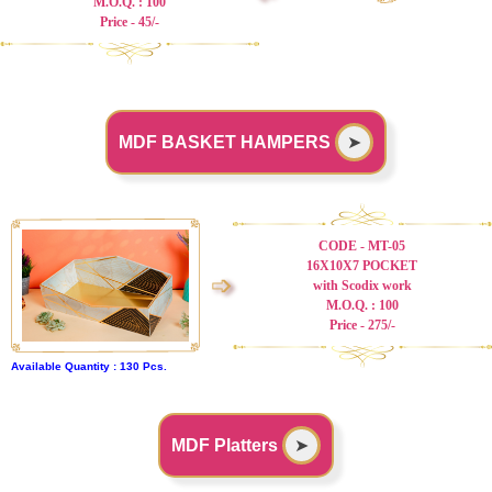
M.O.Q. : 100
Price - 45/-
MDF BASKET HAMPERS
➤
CODE - MT-05
16X10X7 POCKET
➩
with Scodix work
M.O.Q. : 100
Price - 275/-
Available Quantity : 130 Pcs.
MDF Platters
➤