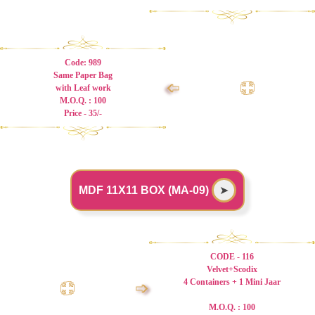
Code: 989
Same Paper Bag
➩
with Leaf work
M.O.Q. : 100
Price - 35/-
MDF 11X11 BOX (MA-09)
➤
CODE - 116
Velvet+Scodix
4 Containers + 1 Mini Jaar
➩
M.O.Q. : 100