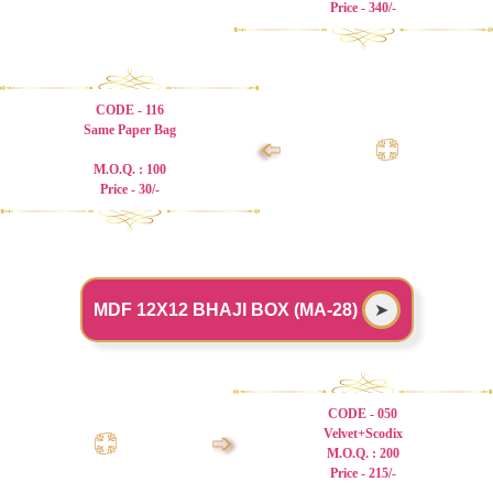
Price - 340/-
CODE - 116
Same Paper Bag
➩
M.O.Q. : 100
Price - 30/-
MDF 12X12 BHAJI BOX (MA-28)
➤
CODE - 050
Velvet+Scodix
➩
M.O.Q. : 200
Price - 215/-